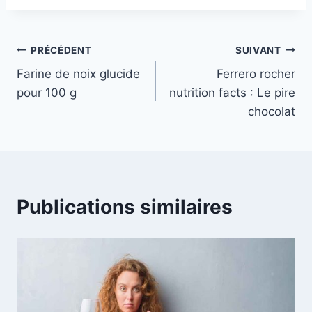
Navigation
PRÉCÉDENT
SUIVANT
Farine de noix glucide
Ferrero rocher
de
pour 100 g
nutrition facts : Le pire
l’article
chocolat
Publications similaires