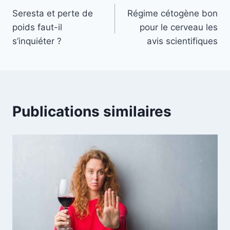
Seresta et perte de
Régime cétogène bon
de
poids faut-il
pour le cerveau les
l’article
s’inquiéter ?
avis scientifiques
Publications similaires