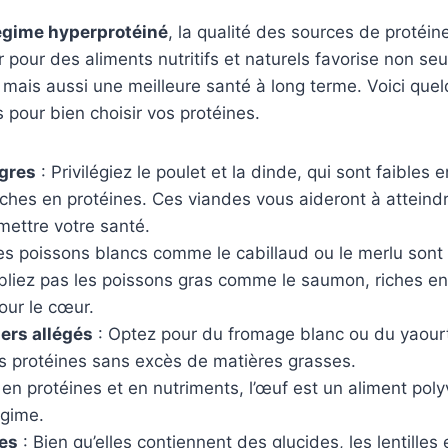
égime hyperprotéiné
, la qualité des sources de protéin
r pour des aliments nutritifs et naturels favorise non s
 mais aussi une meilleure santé à long terme. Voici que
pour bien choisir vos protéines.
gres
: Privilégiez le poulet et la dinde, qui sont faibles 
iches en protéines. Ces viandes vous aideront à atteindr
ettre votre santé.
es poissons blancs comme le cabillaud ou le merlu sont 
ubliez pas les poissons gras comme le saumon, riches e
our le cœur.
iers allégés
: Optez pour du fromage blanc ou du yaourt
s protéines sans excès de matières grasses.
 en protéines et en nutriments, l’œuf est un aliment poly
égime.
es
: Bien qu’elles contiennent des glucides, les lentilles 