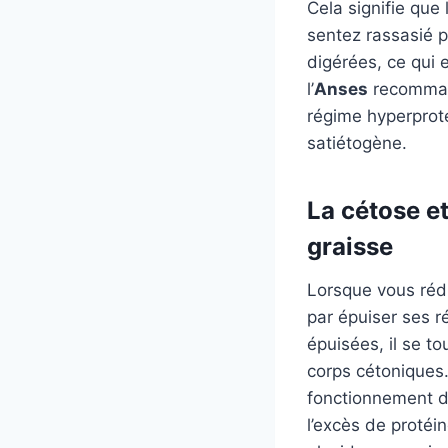
Cela signifie qu
sentez rassasié p
digérées, ce qui
l’
Anses
recomman
régime hyperprot
satiétogène.
La cétose et
graisse
Lorsque vous réd
par épuiser ses 
épuisées, il se t
corps cétoniques
fonctionnement du
l’excès de protéi