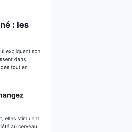
é : les
ui expliquent son
issent dans
ides tout en
 mangez
t, elles stimulent
iété au cerveau.