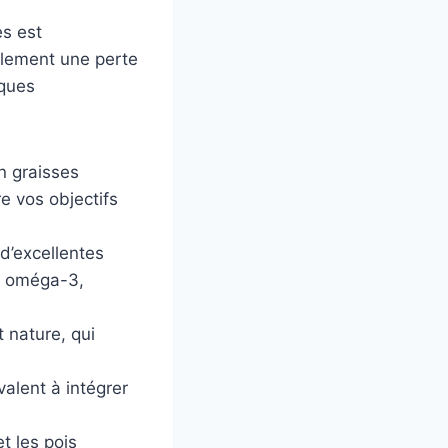
es est
eulement une perte
lques
en graisses
e vos objectifs
d’excellentes
n oméga-3,
 nature, qui
valent à intégrer
et les pois