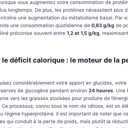
e lorsque vous augmentez votre consommation de protéi
lus longtemps. De plus, les protéines nécessitent plus d
 entraîne une augmentation du métabolisme basal. Par e
de une consommation quotidienne de
0,83 g/kg
de po
éiné préconise souvent entre
1,2 et 1,5 g/kg
, maximisant
 le déficit calorique : le moteur de la p
uisez considérablement votre apport en glucides, vot
réserves de glycogène pendant environ
24 heures
. Une 
ourne vers les graisses stockées pour produire de l’éner
. Ce processus, connu sous le nom de cétose, est un él
 régime hyperprotéiné. Il est important de noter que ce
nes qui conduit à la perte de poids, mais plutôt la réduc