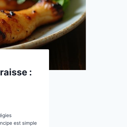
raisse :
tégies
incipe est simple