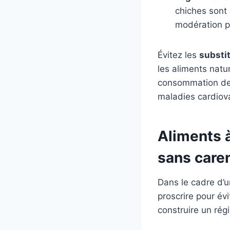
chiches sont
modération p
Évitez les
substit
les aliments natu
consommation d
maladies cardiova
Aliments à
sans care
Dans le cadre d’
proscrire pour év
construire un rég