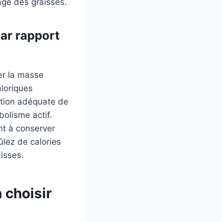
age des graisses.
par rapport
er la masse
loriques
ation adéquate de
bolisme actif.
nt à conserver
ûlez de calories
aisses.
 choisir