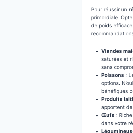
Pour réussir un
r
primordiale. Opte
de poids efficace
recommandations 
Viandes mai
saturées et r
sans comprom
Poissons
: L
options. N’o
bénéfiques p
Produits lait
apportent de
Œufs
: Riche
dans votre r
Légumineus