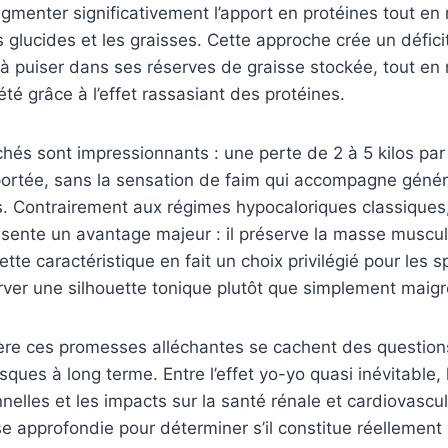
ugmenter significativement l’apport en protéines tout en
 glucides et les graisses. Cette approche crée un déficit
 à puiser dans ses réserves de graisse stockée, tout en
été grâce à l’effet rassasiant des protéines.
ichés sont impressionnants : une perte de 2 à 5 kilos par
rtée, sans la sensation de faim qui accompagne génér
fs. Contrairement aux régimes hypocaloriques classiques
sente un avantage majeur : il préserve la masse muscul
tte caractéristique en fait un choix privilégié pour les s
ver une silhouette tonique plutôt que simplement maigr
ère ces promesses alléchantes se cachent des questions
risques à long terme. Entre l’effet yo-yo quasi inévitable, 
nnelles et les impacts sur la santé rénale et cardiovascu
e approfondie pour déterminer s’il constitue réellement l