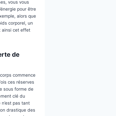
nes, vous vous
’énergie pour être
xemple, alors que
ids corporel, un
 ainsi cet effet
erte de
re corps commence
fois ces réserves
gie sous forme de
ément clé du
 n’est pas tant
tion drastique des