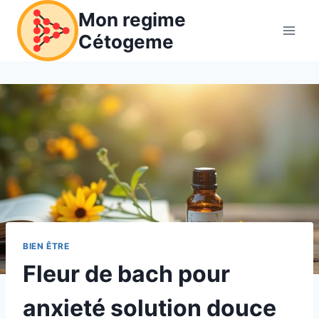
Aller
Mon regime
au
Cétogeme
contenu
BIEN ÊTRE
Fleur de bach pour
anxieté solution douce