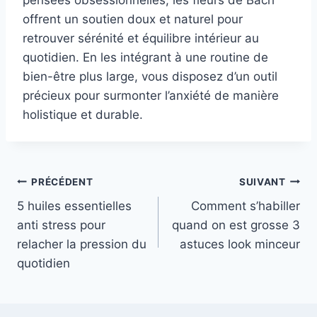
pensées obsessionnelles, les fleurs de Bach
offrent un soutien doux et naturel pour
retrouver sérénité et équilibre intérieur au
quotidien. En les intégrant à une routine de
bien-être plus large, vous disposez d’un outil
précieux pour surmonter l’anxiété de manière
holistique et durable.
Navigation
PRÉCÉDENT
SUIVANT
5 huiles essentielles
Comment s’habiller
de
anti stress pour
quand on est grosse 3
l’article
relacher la pression du
astuces look minceur
quotidien