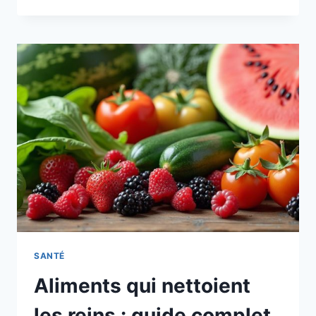
APPLICATION
PERTE
DE
POIDS
:
COMPARATIF
2025
DES
APPS
EFFICACES
SANTÉ
Aliments qui nettoient
les reins : guide complet