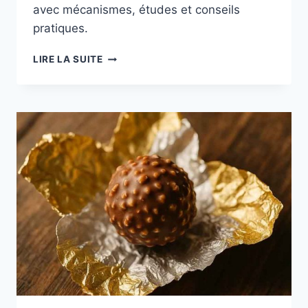
avec mécanismes, études et conseils
pratiques.
KETO
LIRE LA SUITE
:
PERTE
DE
GRAISSE
ABDOMINALE
EFFICACE
AVEC
LE
RÉGIME
CÉTOGÈNE