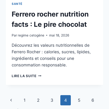
SANTÉ
Ferrero rocher nutrition
facts : Le pire chocolat
Par
regime cetogène
mai 18, 2026
Découvrez les valeurs nutritionnelles de
Ferrero Rocher : calories, sucres, lipides,
ingrédients et conseils pour une
consommation responsable.
FERRERO
LIRE LA SUITE
ROCHER
NUTRITION
FACTS
:
Navigation
Page
1
2
3
4
5
6
LE
PIRE