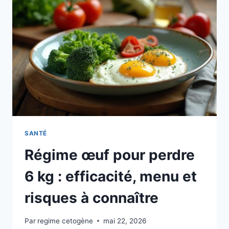
EN
MANGER
ENCEINTE
?
GUIDE
COMPLET
ET
SÉCURITÉ
SANTÉ
Régime œuf pour perdre
6 kg : efficacité, menu et
risques à connaître
Par
regime cetogène
mai 22, 2026