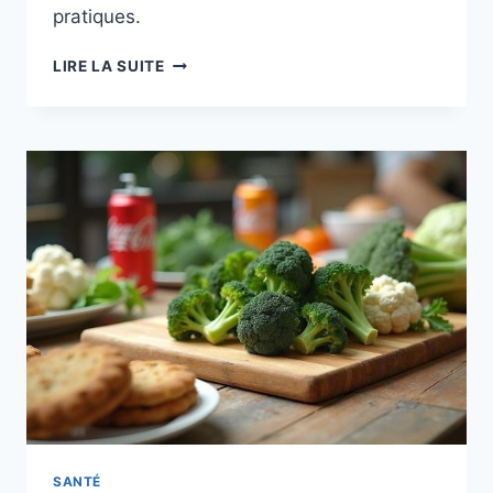
pratiques.
MANGER
LIRE LA SUITE
DE
LA
MÂCHE
LE
SOIR
:
BIENFAITS,
DIGESTION
ET
CONSEILS
PRATIQUES
SANTÉ