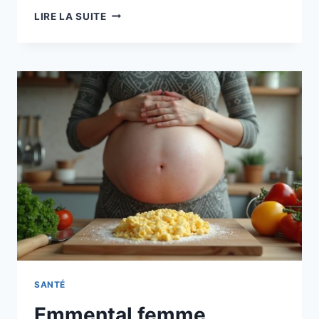
NEMS
LIRE LA SUITE
ENCEINTE
:
PEUT-
ON
EN
MANGER
PENDANT
LA
GROSSESSE
?
GUIDE
COMPLET
ET
SÉCURITÉ
SANTÉ
Emmental femme