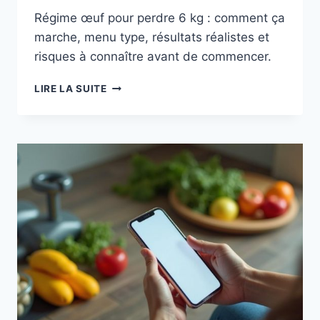
Régime œuf pour perdre 6 kg : comment ça
marche, menu type, résultats réalistes et
risques à connaître avant de commencer.
RÉGIME
LIRE LA SUITE
ŒUF
POUR
PERDRE
6
KG
:
EFFICACITÉ,
MENU
ET
RISQUES
À
CONNAÎTRE