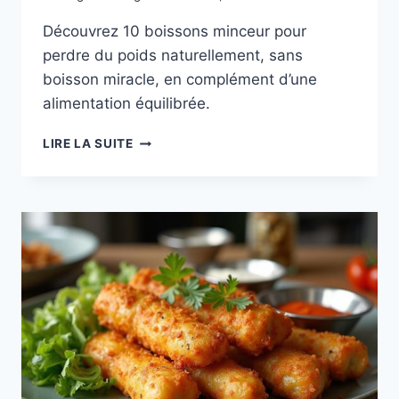
Découvrez 10 boissons minceur pour
perdre du poids naturellement, sans
boisson miracle, en complément d’une
alimentation équilibrée.
BOISSON
LIRE LA SUITE
PERTE
DE
POIDS
:
10
BOISSONS
EFFICACES
POUR
MAIGRIR
NATURELLEMENT